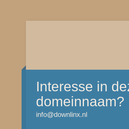
Interesse in d
domeinnaam?
info@downlinx.nl