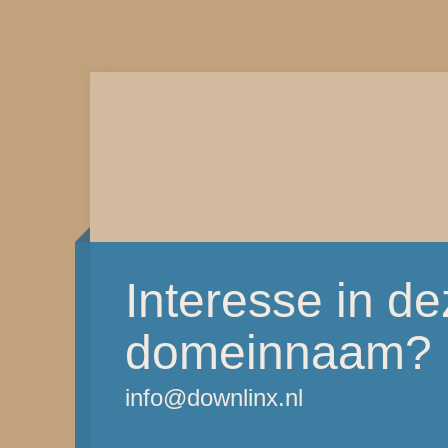
Interesse in d
domeinnaam?
info@downlinx.nl