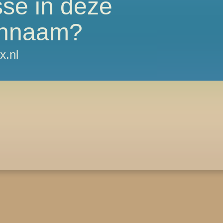
sse in deze
nnaam?
x.nl