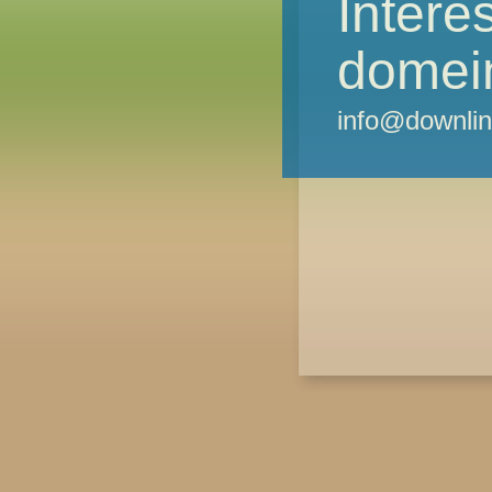
Intere
domei
info@downlin