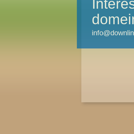
Intere
domei
info@downlin