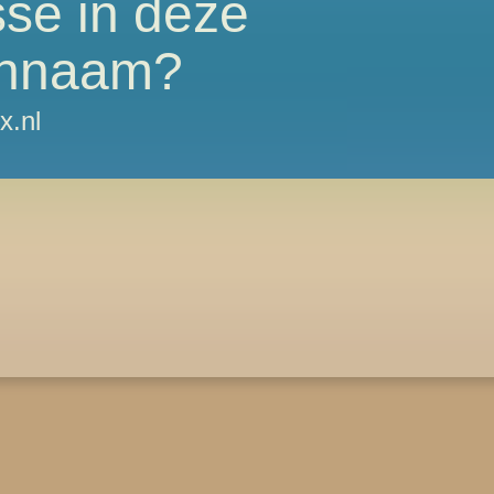
sse in deze
nnaam?
x.nl