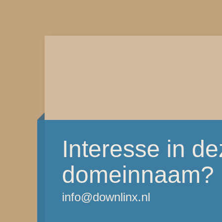
Interesse in d
domeinnaam?
info@downlinx.nl