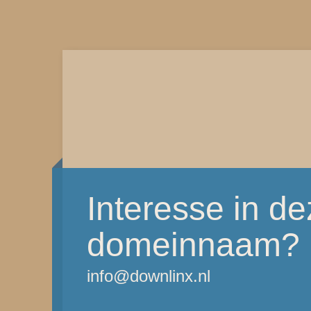
Interesse in d
domeinnaam?
info@downlinx.nl