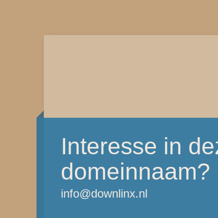
Interesse in d
domeinnaam?
info@downlinx.nl