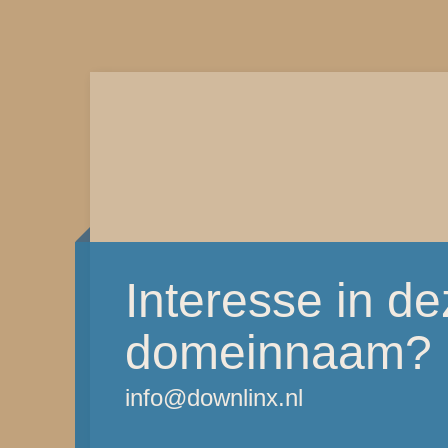
Interesse in d
domeinnaam?
info@downlinx.nl