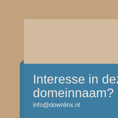
Interesse in d
domeinnaam?
info@downlinx.nl