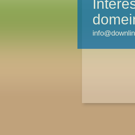
Intere
domei
info@downlin