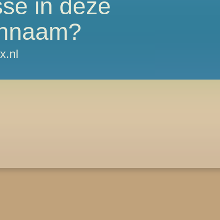
sse in deze
nnaam?
x.nl