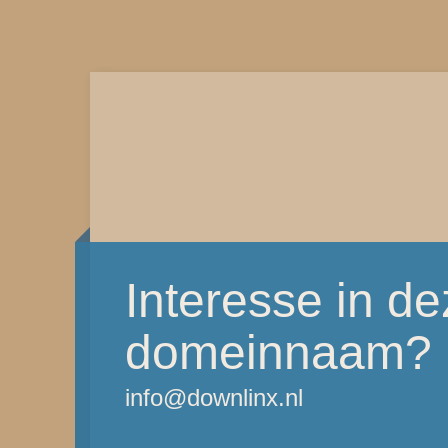
Interesse in d
domeinnaam?
info@downlinx.nl