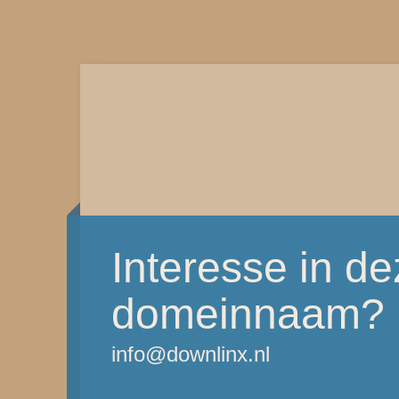
Interesse in d
domeinnaam?
info@downlinx.nl