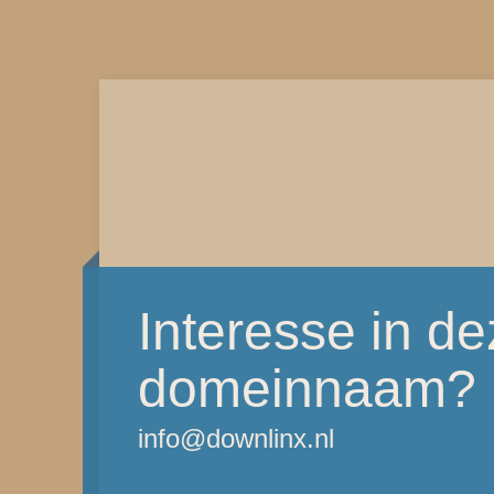
Interesse in d
domeinnaam?
info@downlinx.nl