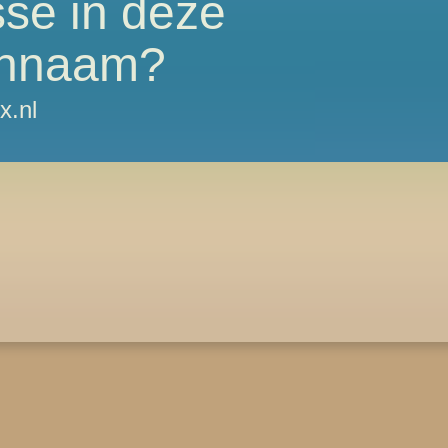
sse in deze
nnaam?
x.nl