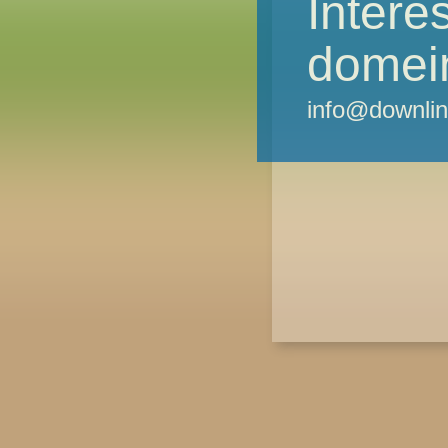
Intere
domei
info@downlin