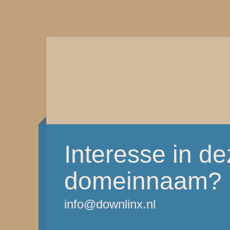
Interesse in d
domeinnaam?
info@downlinx.nl