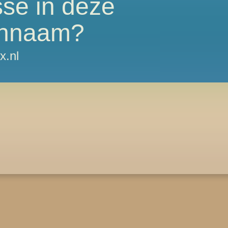
sse in deze
nnaam?
x.nl