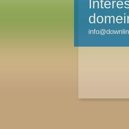
Intere
domei
info@downlin