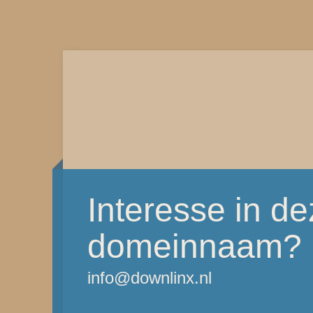
Interesse in d
domeinnaam?
info@downlinx.nl