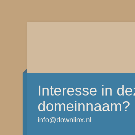
Interesse in d
domeinnaam?
info@downlinx.nl