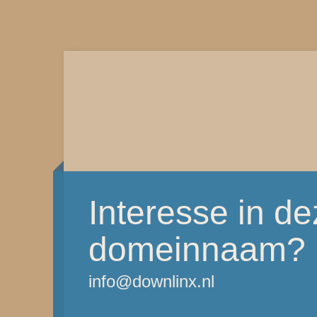
Interesse in d
domeinnaam?
info@downlinx.nl