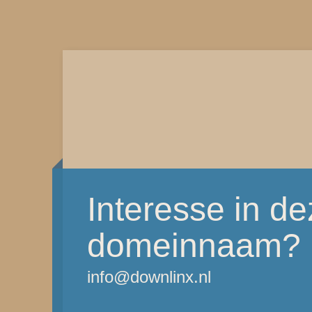
Interesse in d
domeinnaam?
info@downlinx.nl