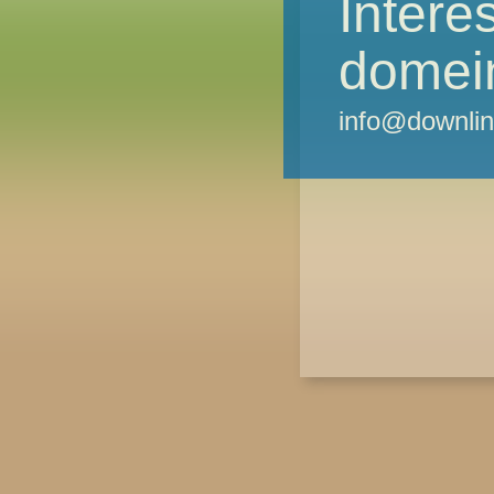
Intere
domei
info@downlin