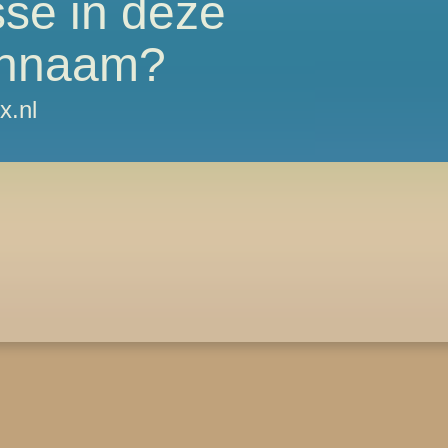
sse in deze
nnaam?
x.nl