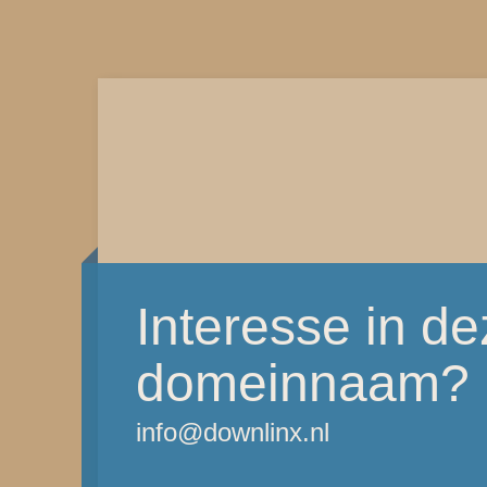
Interesse in d
domeinnaam?
info@downlinx.nl