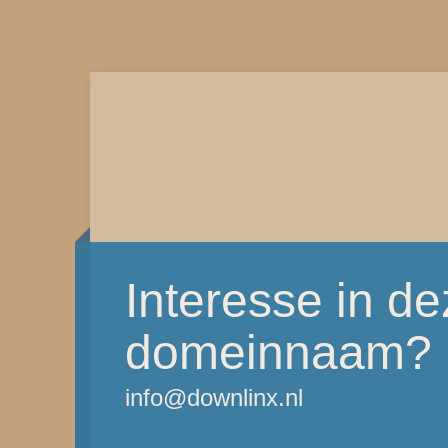
Interesse in d
domeinnaam?
info@downlinx.nl