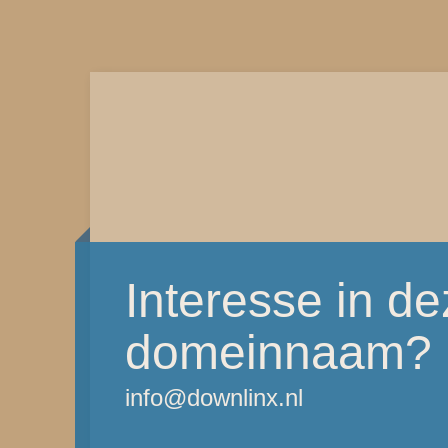
Interesse in d
domeinnaam?
info@downlinx.nl