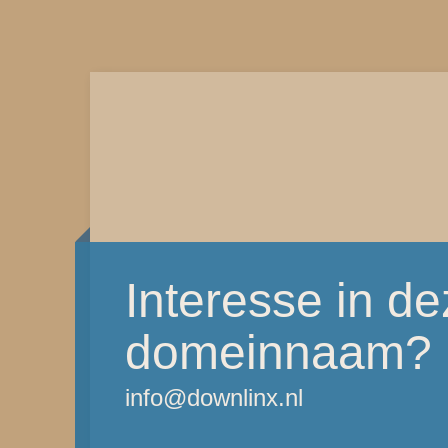
Interesse in d
domeinnaam?
info@downlinx.nl