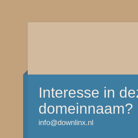
Interesse in d
domeinnaam?
info@downlinx.nl