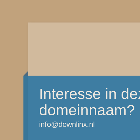
Interesse in d
domeinnaam?
info@downlinx.nl