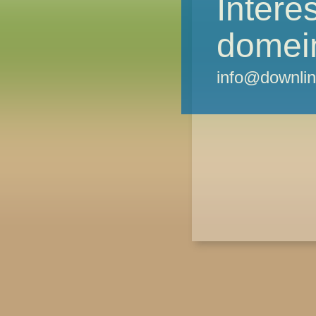
Intere
domei
info@downlin