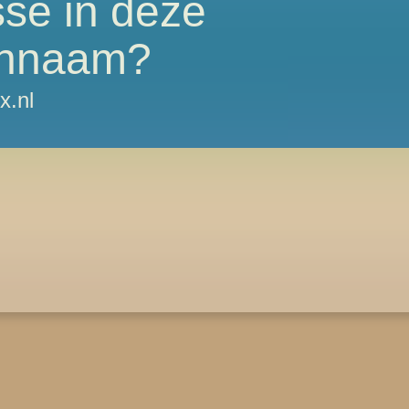
sse in deze
nnaam?
x.nl