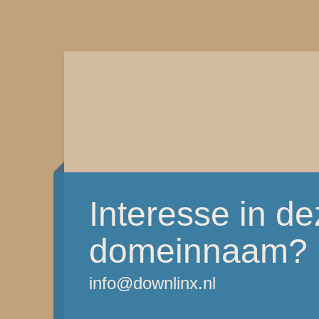
Interesse in d
domeinnaam?
info@downlinx.nl