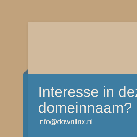
Interesse in d
domeinnaam?
info@downlinx.nl