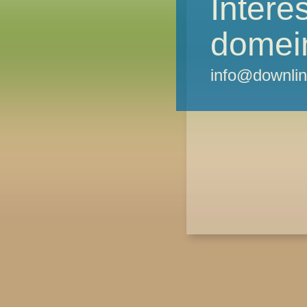
Intere
domei
info@downlin