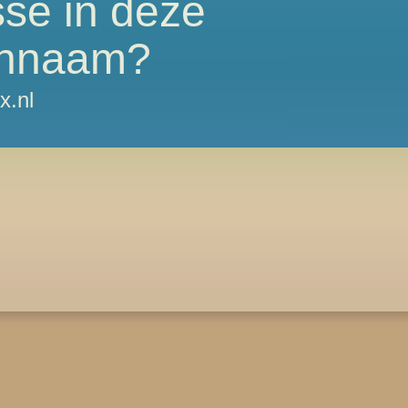
sse in deze
nnaam?
x.nl