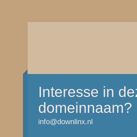
Interesse in d
domeinnaam?
info@downlinx.nl