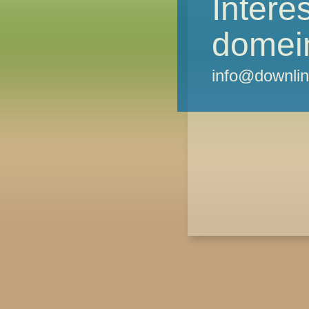
Intere
domei
info@downlin