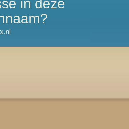
sse in deze
nnaam?
x.nl