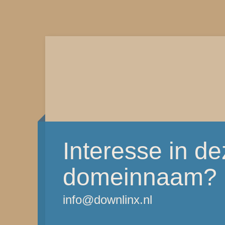
Interesse in d
domeinnaam?
info@downlinx.nl