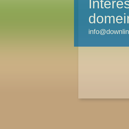
Intere
domei
info@downlin