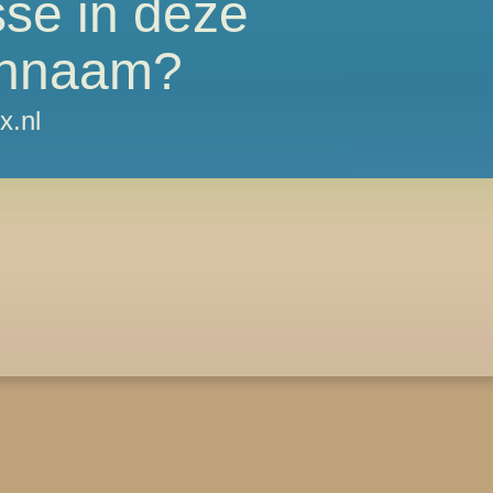
sse in deze
nnaam?
x.nl