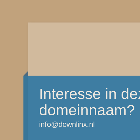
Interesse in d
domeinnaam?
info@downlinx.nl