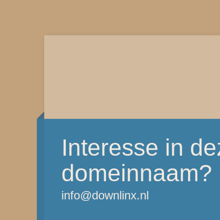
Interesse in d
domeinnaam?
info@downlinx.nl