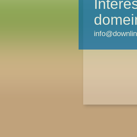
Intere
domei
info@downlin