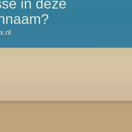
sse in deze
nnaam?
x.nl