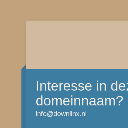
Interesse in d
domeinnaam?
info@downlinx.nl