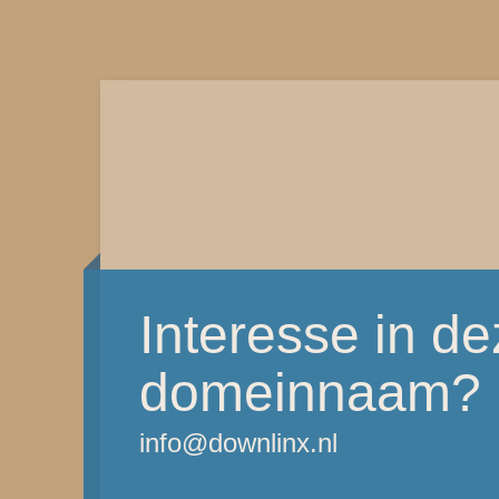
Interesse in d
domeinnaam?
info@downlinx.nl