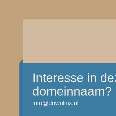
Interesse in d
domeinnaam?
info@downlinx.nl