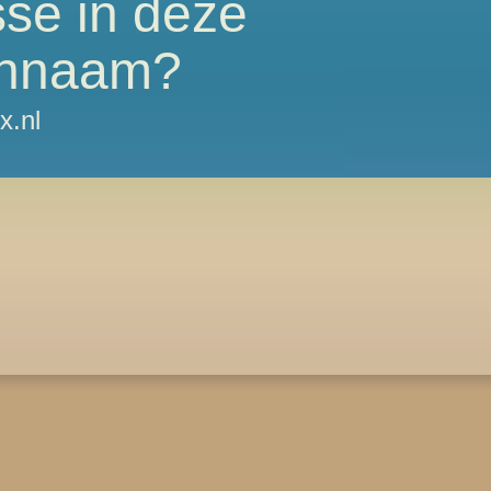
sse in deze
nnaam?
x.nl