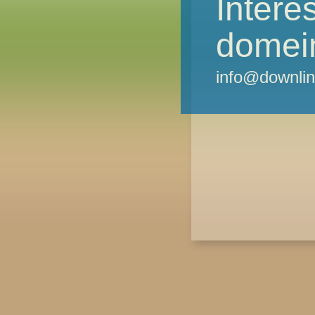
Intere
domei
info@downlin