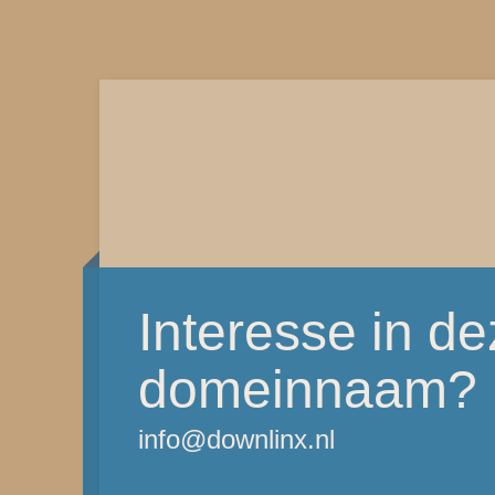
Interesse in d
domeinnaam?
info@downlinx.nl