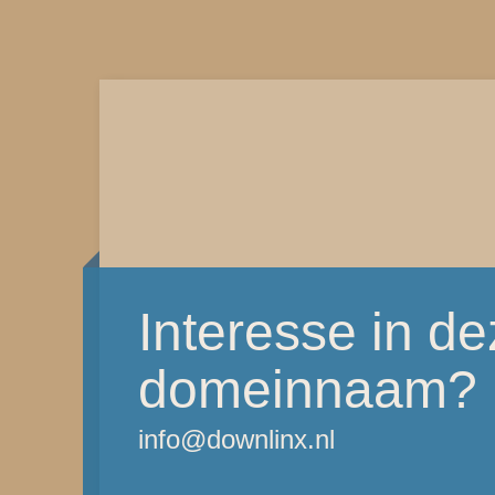
Interesse in d
domeinnaam?
info@downlinx.nl