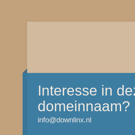
Interesse in d
domeinnaam?
info@downlinx.nl