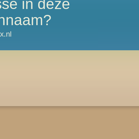
sse in deze
nnaam?
x.nl