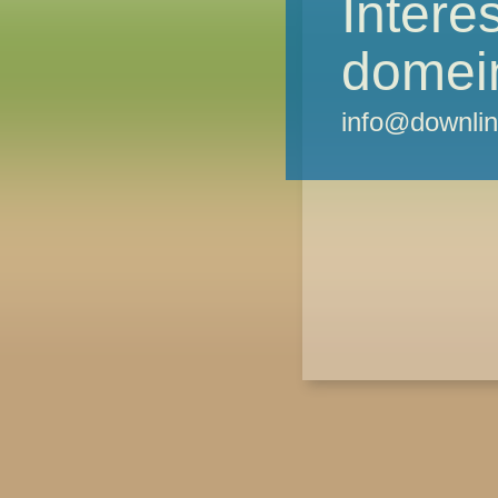
Intere
domei
info@downlin