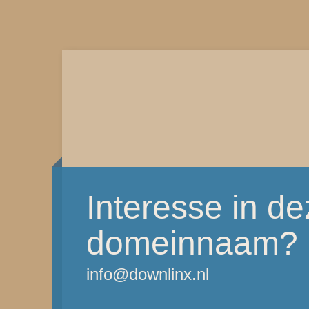
Interesse in d
domeinnaam?
info@downlinx.nl