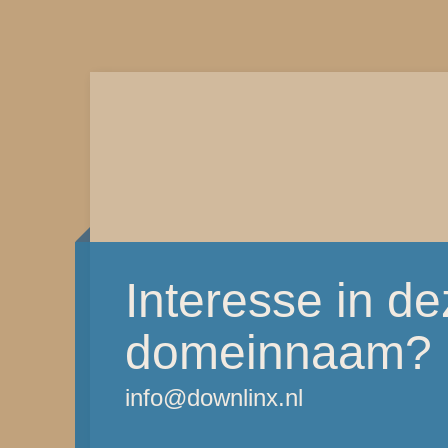
Interesse in d
domeinnaam?
info@downlinx.nl