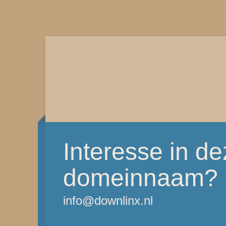
Interesse in d
domeinnaam?
info@downlinx.nl