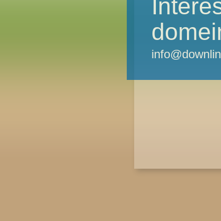
Intere
domei
info@downlin