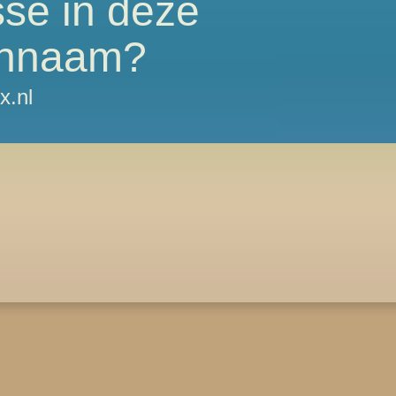
sse in deze
nnaam?
x.nl